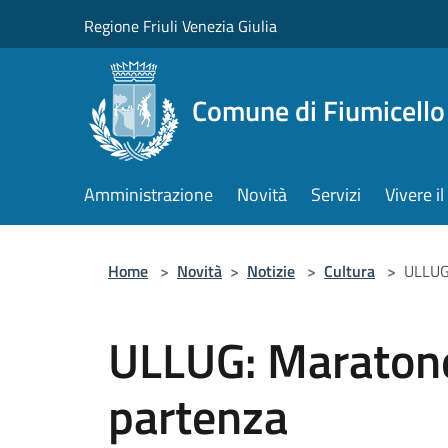
Salta al contenuto principale
Regione Friuli Venezia Giulia
Comune di Fiumicello 
Amministrazione
Novità
Servizi
Vivere 
Home
>
Novità
>
Notizie
>
Cultura
>
ULLUG:
ULLUG: Maratone
partenza