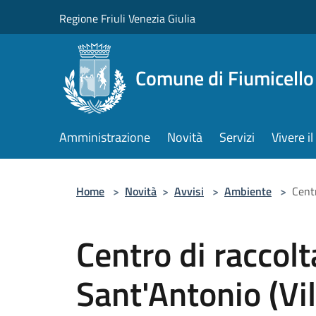
Salta al contenuto principale
Regione Friuli Venezia Giulia
Comune di Fiumicello 
Amministrazione
Novità
Servizi
Vivere 
Home
>
Novità
>
Avvisi
>
Ambiente
>
Centr
Centro di raccolt
Sant'Antonio (Vil