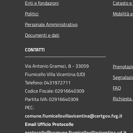
Enti e fondazioni
Catasto e
Politici
Mobilità e
Personale Amministrativo
Documenti e dati
CONTATTI
Via Antonio Gramsci, 8 - 33059
Prenotaz
Fiumicello Villa Vicentina (UD)
Segnalazi
Telefono: 0431972711
FAQ
Codice Fiscale: 02916640309
Richiesta
Partita IVA: 02916640309
PEC:
comune.fiumicellovillavicentina@certgov.fvg.it
Email Ufficio Protocollo
protocollo@comune.fiumicellovillavicentina.ud.it