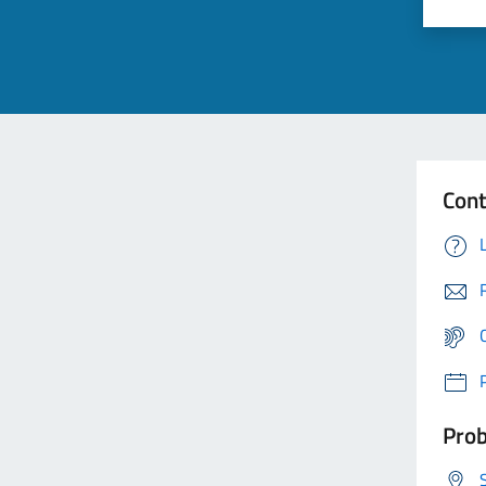
Cont
Prob