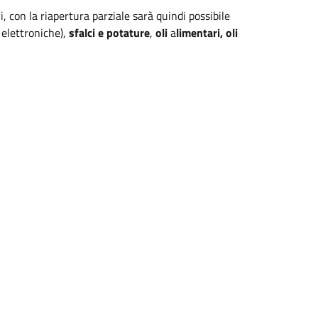
, con la riapertura parziale sarà quindi possibile
 elettroniche),
sfalci e potature
,
oli
a
limentari, oli