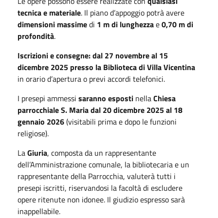
Le opere possono essere realizzate con
qualsiasi
tecnica e materiale
. Il piano d’appoggio potrà avere
dimensioni massime
di
1 m di lunghezza
e
0,70 m di
profondità
.
Iscrizioni e consegne: dal 27 novembre al 15
dicembre 2025
presso la Biblioteca di Villa Vicentina
in orario d’apertura o previ accordi telefonici.
I presepi ammessi
saranno esposti
nella
Chiesa
parrocchiale S. Maria
dal 20 dicembre 2025 al 18
gennaio 2026
(visitabili prima e dopo le funzioni
religiose).
La
Giuria
, composta da un rappresentante
dell’Amministrazione comunale, la bibliotecaria e un
rappresentante della Parrocchia, valuterà tutti i
presepi iscritti, riservandosi la facoltà di escludere
opere ritenute non idonee. Il giudizio espresso sarà
inappellabile.