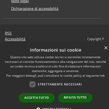
Note legali
Dichiarazione di accessibilità
RSS
Accessibilità
Copyright ©
Privacy
2022 •
×
Informazioni sui cookie
Cookie
Comune di Fiumicello Villa
Mappa del sito
Vicentina •
Questo sito web utilizza cookie tecnici e assimilati strettamente
necessari al corretto funzionamento e alla navigazione del sito, nonché
Powered
un cookie tecnico analitico al solo fine di elaborare informazioni
Municipium
Accesso
by
•
statistiche, aggregate e anonime.
redazione
Per maggiori dettagli, può consultare la cookie policy al seguente
link
STRETTAMENTE NECESSARI
RIFIUTA TUTTO
ACCETTA TUTTO