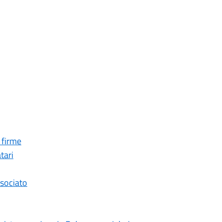
 firme
tari
ssociato