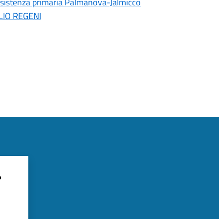
assistenza primaria Palmanova-Jalmicco
ULIO REGENI
?