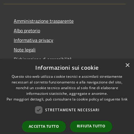
Amministrazione trasparente
Albo pretorio
Informativa privacy
Note legali
Dichiarazione di accessibilità
×
Informazioni sui cookie
Questo sito web utilizza cookie tecnici e assimilati strettamente
necessari al corretto funzionamento e alla navigazione del sito,
nonché un cookie tecnico analitico al solo fine di elaborare
RSS
informazioni statistiche, aggregate e anonime.
Accessibilità
Copyright ©
Per maggiori dettagli, può consultare la cookie policy al seguente
link
Privacy
2022 •
STRETTAMENTE NECESSARI
Cookie
Comune di Fiumicello Villa
Mappa del sito
Vicentina •
Powered
RIFIUTA TUTTO
ACCETTA TUTTO
Municipium
Accesso
by
•