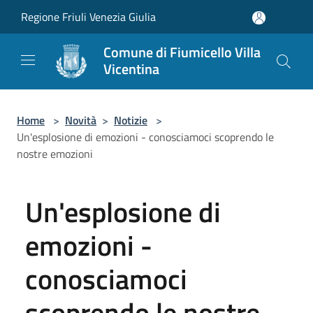
Salta al contenuto principale
Regione Friuli Venezia Giulia
Comune di Fiumicello Villa
Vicentina
Home
>
Novità
>
Notizie
>
Un'esplosione di emozioni - conosciamoci scoprendo le
nostre emozioni
Un'esplosione di
emozioni -
conosciamoci
scoprendo le nostre