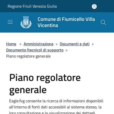
Salta al contenuto principale
Regione Friuli Venezia Giulia
Comune di Fiumicello Villa
Vicentina
Home
>
Amministrazione
>
Documenti e dati
>
Documento (tecnico) di supporto
>
Piano regolatore generale
Piano regolatore
generale
Eagle.fvg consente la ricerca di informazioni disponibili
all’interno di fonti dati accessibili al sistema stesso, la
loro consultazione e la visualizzazione dei dettagli.