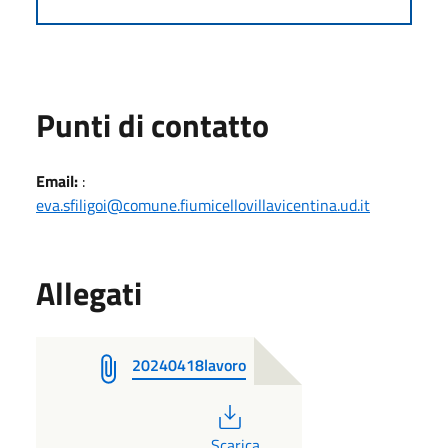
Punti di contatto
Email:
:
eva.sfiligoi@comune.fiumicellovillavicentina.ud.it
Allegati
20240418lavoro
PDF
Scarica