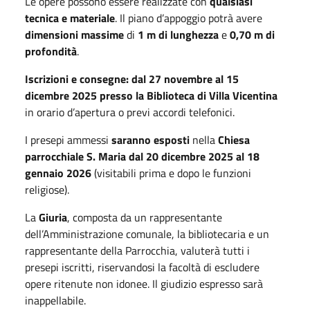
Le opere possono essere realizzate con
qualsiasi
tecnica e materiale
. Il piano d’appoggio potrà avere
dimensioni massime
di
1 m di lunghezza
e
0,70 m di
profondità
.
Iscrizioni e consegne: dal 27 novembre al 15
dicembre 2025
presso la Biblioteca di Villa Vicentina
in orario d’apertura o previ accordi telefonici.
I presepi ammessi
saranno esposti
nella
Chiesa
parrocchiale S. Maria
dal 20 dicembre 2025 al 18
gennaio 2026
(visitabili prima e dopo le funzioni
religiose).
La
Giuria
, composta da un rappresentante
dell’Amministrazione comunale, la bibliotecaria e un
rappresentante della Parrocchia, valuterà tutti i
presepi iscritti, riservandosi la facoltà di escludere
opere ritenute non idonee. Il giudizio espresso sarà
inappellabile.