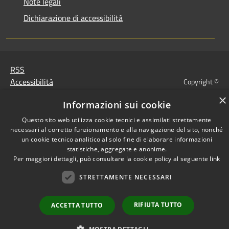
Note legali
Dichiarazione di accessibilità
RSS
Accessibilità
Copyright ©
Privacy
2022 •
×
Informazioni sui cookie
Cookie
Comune di Fiumicello Villa
Mappa del sito
Vicentina •
Questo sito web utilizza cookie tecnici e assimilati strettamente
necessari al corretto funzionamento e alla navigazione del sito, nonché
Powered
un cookie tecnico analitico al solo fine di elaborare informazioni
Municipium
Accesso
by
•
statistiche, aggregate e anonime.
redazione
Per maggiori dettagli, può consultare la cookie policy al seguente
link
STRETTAMENTE NECESSARI
RIFIUTA TUTTO
ACCETTA TUTTO