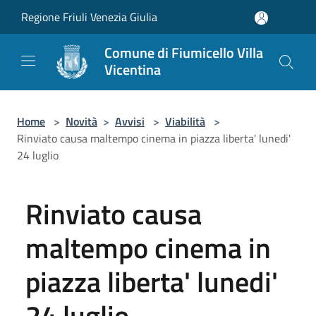
Salta al contenuto principale
Regione Friuli Venezia Giulia
Comune di Fiumicello Villa
Vicentina
Home
>
Novità
>
Avvisi
>
Viabilità
>
Rinviato causa maltempo cinema in piazza liberta' lunedi'
24 luglio
Rinviato causa
maltempo cinema in
piazza liberta' lunedi'
24 luglio