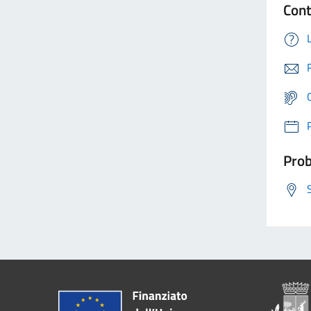
Cont
Prob