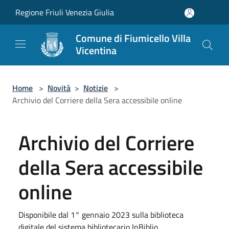
Salta al contenuto principale
Regione Friuli Venezia Giulia
Comune di Fiumicello Villa
Vicentina
Home
>
Novità
>
Notizie
>
Archivio del Corriere della Sera accessibile online
Archivio del Corriere
della Sera accessibile
online
Disponibile dal 1° gennaio 2023 sulla biblioteca
digitale del sistema bibliotecario InBiblio