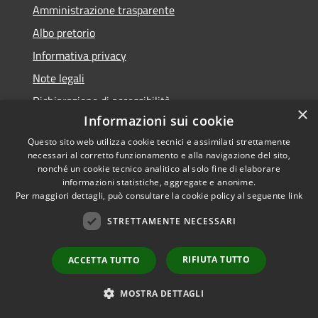
Amministrazione trasparente
Albo pretorio
Informativa privacy
Note legali
Dichiarazione di accessibilità
×
Informazioni sui cookie
Questo sito web utilizza cookie tecnici e assimilati strettamente
necessari al corretto funzionamento e alla navigazione del sito,
nonché un cookie tecnico analitico al solo fine di elaborare
RSS
informazioni statistiche, aggregate e anonime.
Accessibilità
Copyright ©
Per maggiori dettagli, può consultare la cookie policy al seguente
link
Privacy
2022 •
STRETTAMENTE NECESSARI
Cookie
Comune di Fiumicello Villa
Mappa del sito
Vicentina •
Powered
RIFIUTA TUTTO
ACCETTA TUTTO
Municipium
Accesso
by
•
redazione
MOSTRA DETTAGLI