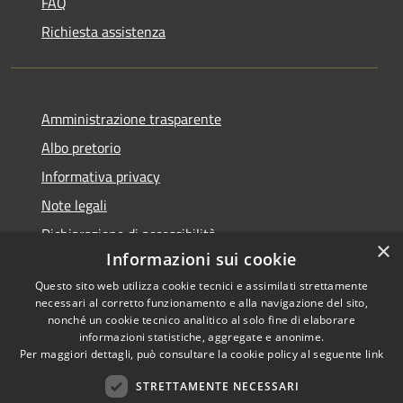
FAQ
Richiesta assistenza
Amministrazione trasparente
Albo pretorio
Informativa privacy
Note legali
Dichiarazione di accessibilità
×
Informazioni sui cookie
Questo sito web utilizza cookie tecnici e assimilati strettamente
necessari al corretto funzionamento e alla navigazione del sito,
nonché un cookie tecnico analitico al solo fine di elaborare
RSS
informazioni statistiche, aggregate e anonime.
Accessibilità
Copyright ©
Per maggiori dettagli, può consultare la cookie policy al seguente
link
Privacy
2022 •
STRETTAMENTE NECESSARI
Cookie
Comune di Fiumicello Villa