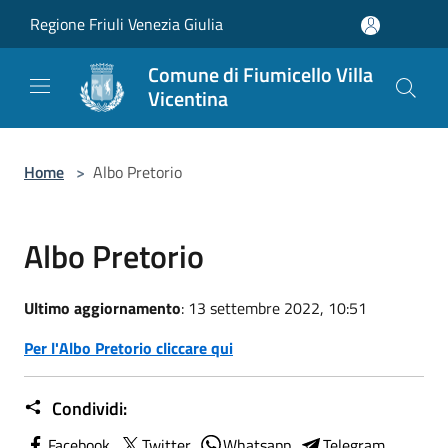
Salta al contenuto principale
Regione Friuli Venezia Giulia
Comune di Fiumicello Villa
Vicentina
Home
>
Albo Pretorio
Albo Pretorio
Ultimo aggiornamento
: 13 settembre 2022, 10:51
Per l'Albo Pretorio cliccare qui
Condividi:
Facebook
Twitter
Whatsapp
Telegram