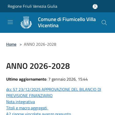
Salta al contenuto principale
Regione Friuli Venezia Giulia
Comune di Fiumicello Villa
Vicentina
Home
>
ANNO 2026-2028
ANNO 2026-2028
Ultimo aggiornamento
: 7 gennaio 2026, 15:44
dcc 57 23/12/2025 APPROVAZIONE DEL BILANCIO DI
PREVISIONE FINANZIARIO
Nota integrativa
Titoli e macro aggregati
A2 risorse vincolate avanzo presunto