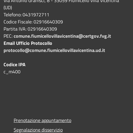
Via Antonio Gramsci, 8 - 33059 Fiumicello Villa Vicentina
(UD)
Telefono: 0431972711
Codice Fiscale: 02916640309
Partita IVA: 02916640309
PEC:
comune.fiumicellovillavicentina@certgov.fvg.it
Email Ufficio Protocollo
protocollo@comune.fiumicellovillavicentina.ud.it
Codice IPA
c_m400
Prenotazione appuntamento
Segnalazione disservizio