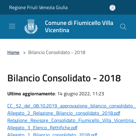
Salta al contenuto principale
Regione Friuli Venezia Giulia
Comune di Fiumicello Villa
Vicentina
Home
>
Bilancio Consolidato - 2018
Bilancio Consolidato - 2018
Ultimo aggiornamento
: 14 giugno 2022, 11:23
CC_52_del_08.10.2019_approvazione_bilancio_consolidato_
Allegato_2_Relazione_Bilancio_consolidato_2018.pdf
Relazione_Revisore_Consolidato_Fiumicello_Villa_Vicentina
Allegato_3_Elenco_Rettifiche.pdf
Allegato_1_Bilancio_consolidato_2018.pdf