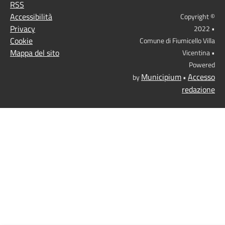
RSS
Accessibilità
Copyright ©
Privacy
2022 •
Cookie
Comune di Fiumicello Villa
Mappa del sito
Vicentina •
Powered
Municipium
Accesso
by
•
redazione