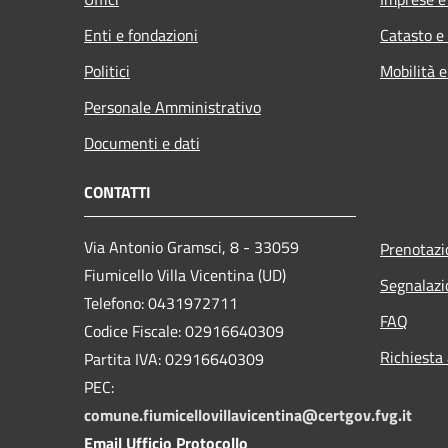
Enti e fondazioni
Catasto e
Politici
Mobilità e
Personale Amministrativo
Documenti e dati
CONTATTI
Via Antonio Gramsci, 8 - 33059
Prenotaz
Fiumicello Villa Vicentina (UD)
Segnalazi
Telefono: 0431972711
FAQ
Codice Fiscale: 02916640309
Richiesta
Partita IVA: 02916640309
PEC:
comune.fiumicellovillavicentina@certgov.fvg.it
Email Ufficio Protocollo