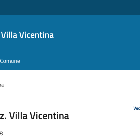
Villa Vicentina
il Comune
na
Ved
. Villa Vicentina
58