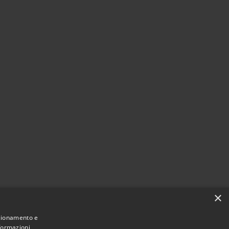
×
nzionamento e
nformazioni