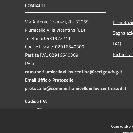
CONTATTI
Via Antonio Gramsci, 8 - 33059
Prenotaz
Fiumicello Villa Vicentina (UD)
Segnalazi
Telefono: 0431972711
FAQ
Codice Fiscale: 02916640309
Richiesta
Partita IVA: 02916640309
PEC:
comune.fiumicellovillavicentina@certgov.fvg.it
Email Ufficio Protocollo
protocollo@comune.fiumicellovillavicentina.ud.it
Codice IPA
c_m400
Questo sito 
alla navig