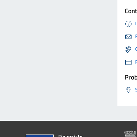
Cont
Prob