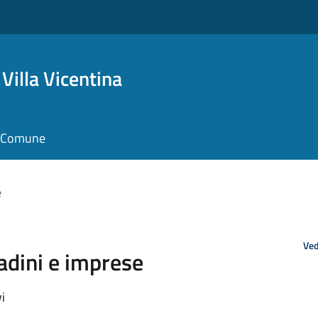
Villa Vicentina
il Comune
e
Ved
tadini e imprese
i