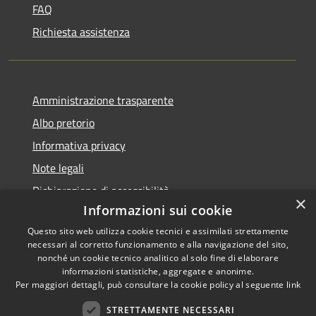
FAQ
Richiesta assistenza
Amministrazione trasparente
Albo pretorio
Informativa privacy
Note legali
Dichiarazione di accessibilità
×
Informazioni sui cookie
Questo sito web utilizza cookie tecnici e assimilati strettamente
necessari al corretto funzionamento e alla navigazione del sito,
nonché un cookie tecnico analitico al solo fine di elaborare
RSS
informazioni statistiche, aggregate e anonime.
Accessibilità
Copyright ©
Per maggiori dettagli, può consultare la cookie policy al seguente
link
Privacy
2022 •
STRETTAMENTE NECESSARI
Cookie
Comune di Fiumicello Villa