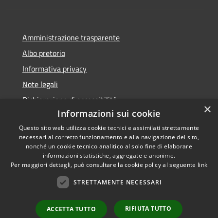
Amministrazione trasparente
Albo pretorio
Informativa privacy
Note legali
Dichiarazione di accessibilità
×
Informazioni sui cookie
Questo sito web utilizza cookie tecnici e assimilati strettamente
necessari al corretto funzionamento e alla navigazione del sito,
nonché un cookie tecnico analitico al solo fine di elaborare
RSS
informazioni statistiche, aggregate e anonime.
Accessibilità
Copyright ©
Per maggiori dettagli, può consultare la cookie policy al seguente
link
Privacy
2022 •
STRETTAMENTE NECESSARI
Cookie
Comune di Fiumicello Villa
Mappa del sito
Vicentina •
Powered
RIFIUTA TUTTO
ACCETTA TUTTO