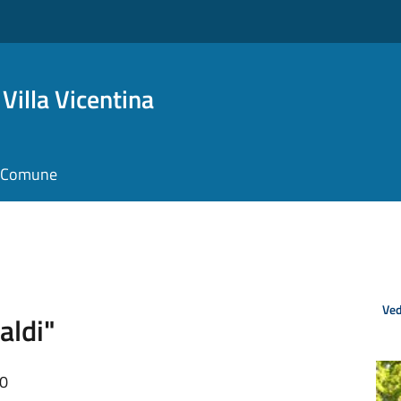
Villa Vicentina
il Comune
Ved
aldi"
10