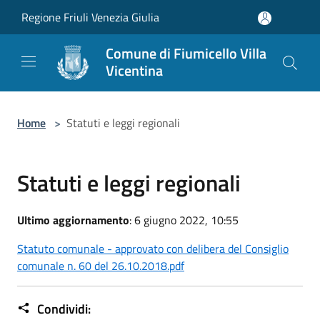
Salta al contenuto principale
Regione Friuli Venezia Giulia
Comune di Fiumicello Villa
Vicentina
Home
>
Statuti e leggi regionali
Statuti e leggi regionali
Ultimo aggiornamento
: 6 giugno 2022, 10:55
Statuto comunale - approvato con delibera del Consiglio
comunale n. 60 del 26.10.2018.pdf
Condividi: