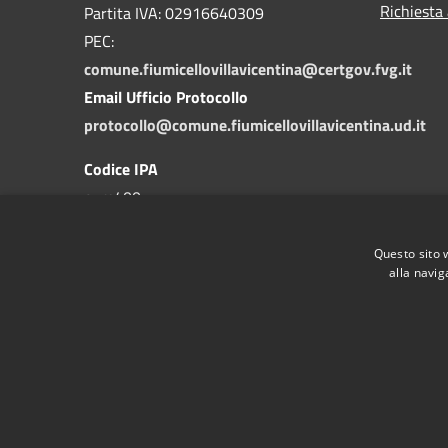
Richiesta
Partita IVA: 02916640309
PEC:
comune.fiumicellovillavicentina@certgov.fvg.it
Email Ufficio Protocollo
protocollo@comune.fiumicellovillavicentina.ud.it
Codice IPA
c_m400
Questo sito 
alla navig
RSS
Accessibilità
Privacy
Cookie
Mappa de