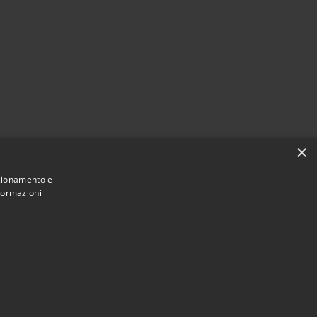
×
nzionamento e
nformazioni
Copyright © 2022 •
Comune di Fiumicello Villa Vicentina •
Municipium
Accesso redazione
Powered by
•