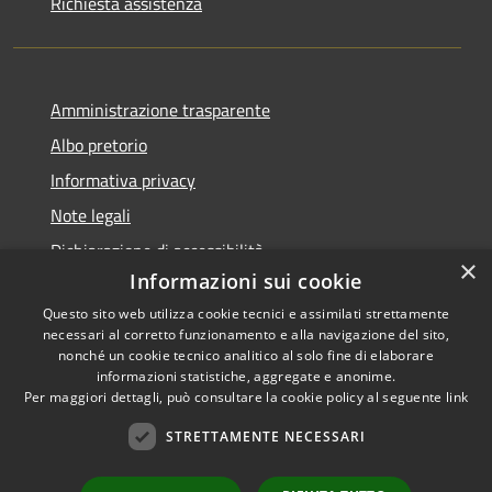
Richiesta assistenza
Amministrazione trasparente
Albo pretorio
Informativa privacy
Note legali
Dichiarazione di accessibilità
×
Informazioni sui cookie
Questo sito web utilizza cookie tecnici e assimilati strettamente
necessari al corretto funzionamento e alla navigazione del sito,
nonché un cookie tecnico analitico al solo fine di elaborare
RSS
informazioni statistiche, aggregate e anonime.
Accessibilità
Copyright ©
Per maggiori dettagli, può consultare la cookie policy al seguente
link
Privacy
2022 •
STRETTAMENTE NECESSARI
Cookie
Comune di Fiumicello Villa
Mappa del sito
Vicentina •