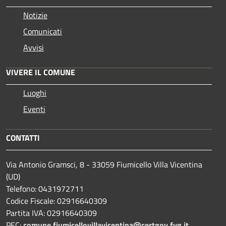
Notizie
Comunicati
Avvisi
VIVERE IL COMUNE
Luoghi
Eventi
CONTATTI
Via Antonio Gramsci, 8 - 33059 Fiumicello Villa Vicentina
(UD)
Telefono: 0431972711
Codice Fiscale: 02916640309
Partita IVA: 02916640309
PEC:
comune.fiumicellovillavicentina@certgov.fvg.it