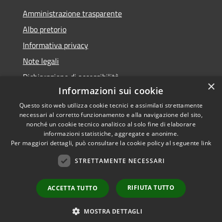
Amministrazione trasparente
Albo pretorio
Informativa privacy
Note legali
Dichiarazione di accessibilità
×
Informazioni sui cookie
Questo sito web utilizza cookie tecnici e assimilati strettamente
necessari al corretto funzionamento e alla navigazione del sito,
nonché un cookie tecnico analitico al solo fine di elaborare
RSS
informazioni statistiche, aggregate e anonime.
Accessibilità
Copyright ©
Per maggiori dettagli, può consultare la cookie policy al seguente
link
Privacy
2022 •
STRETTAMENTE NECESSARI
Cookie
Comune di Fiumicello Villa
Mappa del sito
Vicentina •
Powered
RIFIUTA TUTTO
ACCETTA TUTTO
Municipium
Accesso
by
•
redazione
MOSTRA DETTAGLI