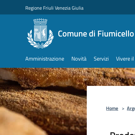
Salta al contenuto principale
Regione Friuli Venezia Giulia
Comune di Fiumicello 
Amministrazione
Novità
Servizi
Vivere 
Home
>
Arg