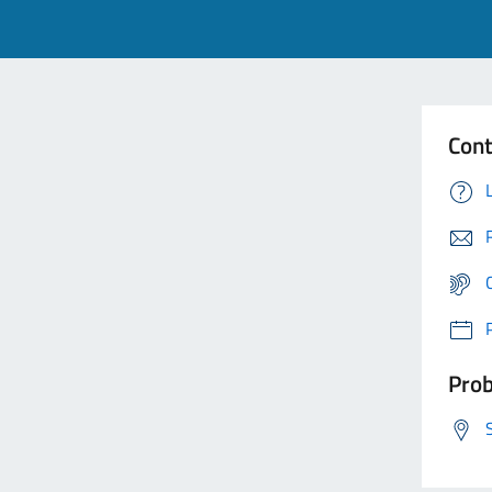
Cont
Prob