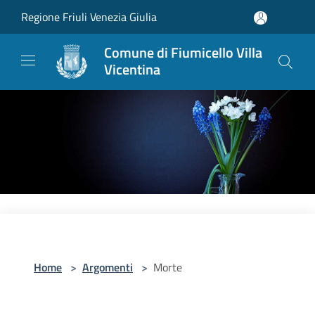
Salta al contenuto principale
Regione Friuli Venezia Giulia
Comune di Fiumicello Villa
Vicentina
Home
>
Argomenti
>
Morte