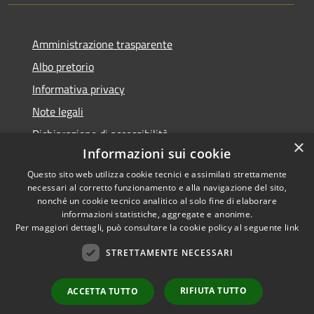
Amministrazione trasparente
Albo pretorio
Informativa privacy
Note legali
Dichiarazione di accessibilità
×
Informazioni sui cookie
Questo sito web utilizza cookie tecnici e assimilati strettamente
necessari al corretto funzionamento e alla navigazione del sito,
nonché un cookie tecnico analitico al solo fine di elaborare
RSS
informazioni statistiche, aggregate e anonime.
Accessibilità
Copyright ©
Per maggiori dettagli, può consultare la cookie policy al seguente
link
Privacy
2022 •
STRETTAMENTE NECESSARI
Cookie
Comune di Fiumicello Villa
Mappa del sito
Vicentina •
Powered
RIFIUTA TUTTO
ACCETTA TUTTO
Municipium
Accesso
by
•