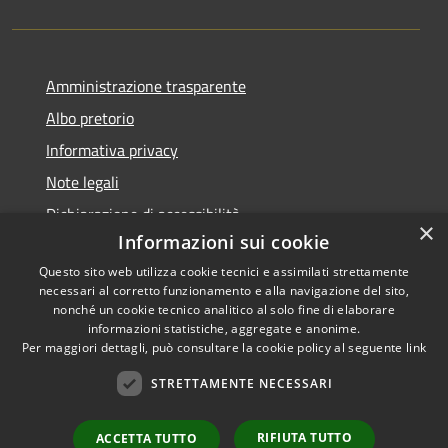
Amministrazione trasparente
Albo pretorio
Informativa privacy
Note legali
Dichiarazione di accessibilità
×
Informazioni sui cookie
Questo sito web utilizza cookie tecnici e assimilati strettamente
necessari al corretto funzionamento e alla navigazione del sito,
nonché un cookie tecnico analitico al solo fine di elaborare
RSS
informazioni statistiche, aggregate e anonime.
Accessibilità
Copyright ©
Per maggiori dettagli, può consultare la cookie policy al seguente
link
Privacy
2022 •
STRETTAMENTE NECESSARI
Cookie
Comune di Fiumicello Villa
Mappa del sito
Vicentina •
Powered
RIFIUTA TUTTO
ACCETTA TUTTO