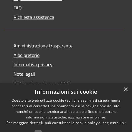
FAQ
Richiesta assistenza
Amministrazione trasparente
Albo pretorio
Informativa privacy
Note legali
Dichiarazione di accessibilità
×
Informazioni sui cookie
Questo sito web utilizza cookie tecnici e assimilati strettamente
necessari al corretto funzionamento e alla navigazione del sito,
nonché un cookie tecnico analitico al solo fine di elaborare
RSS
informazioni statistiche, aggregate e anonime.
Accessibilità
Copyright ©
Per maggiori dettagli, può consultare la cookie policy al seguente
link
Privacy
2022 •