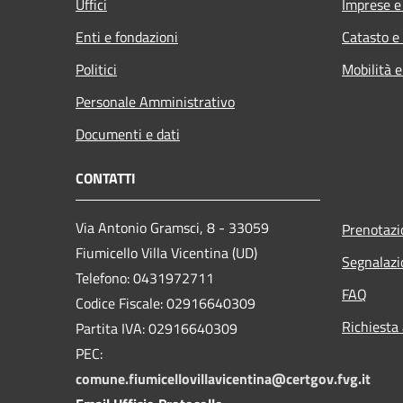
Uffici
Imprese 
Enti e fondazioni
Catasto e
Politici
Mobilità e
Personale Amministrativo
Documenti e dati
CONTATTI
Via Antonio Gramsci, 8 - 33059
Prenotaz
Fiumicello Villa Vicentina (UD)
Segnalazi
Telefono: 0431972711
FAQ
Codice Fiscale: 02916640309
Richiesta
Partita IVA: 02916640309
PEC:
comune.fiumicellovillavicentina@certgov.fvg.it