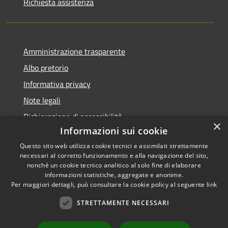
Richiesta assistenza
Amministrazione trasparente
Albo pretorio
Informativa privacy
Note legali
Dichiarazione di accessibilità
×
Informazioni sui cookie
Questo sito web utilizza cookie tecnici e assimilati strettamente
necessari al corretto funzionamento e alla navigazione del sito,
nonché un cookie tecnico analitico al solo fine di elaborare
RSS
informazioni statistiche, aggregate e anonime.
Accessibilità
Copyright ©
Per maggiori dettagli, può consultare la cookie policy al seguente
link
Privacy
2022 •
STRETTAMENTE NECESSARI
Cookie
Comune di Fiumicello Villa
Mappa del sito
Vicentina •