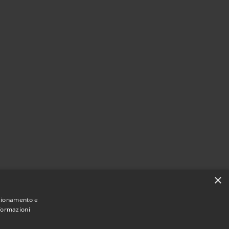
×
nzionamento e
nformazioni