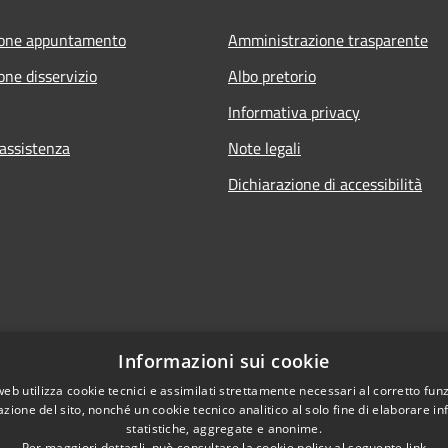
ione appuntamento
Amministrazione trasparente
one disservizio
Albo pretorio
Informativa privacy
 assistenza
Note legali
Dichiarazione di accessibilità
Informazioni sui cookie
web utilizza cookie tecnici e assimilati strettamente necessari al corretto fu
azione del sito, nonché un cookie tecnico analitico al solo fine di elaborare i
statistiche, aggregate e anonime.
Per maggiori dettagli, può consultare la cookie policy al seguente
link