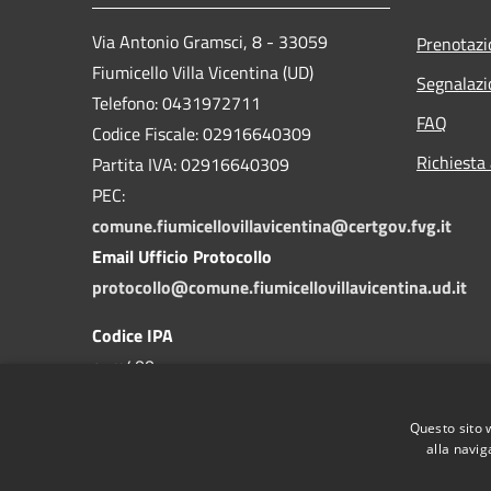
Via Antonio Gramsci, 8 - 33059
Prenotaz
Fiumicello Villa Vicentina (UD)
Segnalazi
Telefono: 0431972711
FAQ
Codice Fiscale: 02916640309
Richiesta
Partita IVA: 02916640309
PEC:
comune.fiumicellovillavicentina@certgov.fvg.it
Email Ufficio Protocollo
protocollo@comune.fiumicellovillavicentina.ud.it
Codice IPA
c_m400
Questo sito 
alla navig