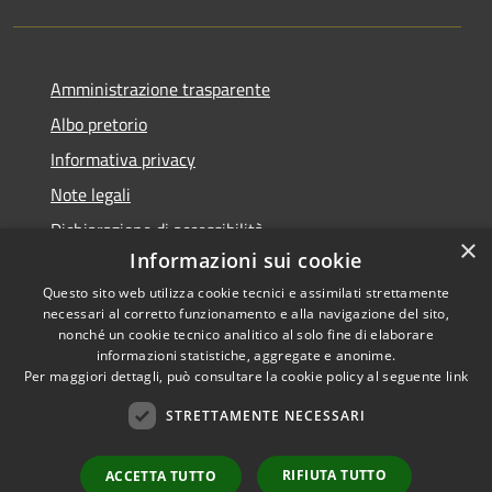
Amministrazione trasparente
Albo pretorio
Informativa privacy
Note legali
Dichiarazione di accessibilità
×
Informazioni sui cookie
Questo sito web utilizza cookie tecnici e assimilati strettamente
necessari al corretto funzionamento e alla navigazione del sito,
nonché un cookie tecnico analitico al solo fine di elaborare
RSS
informazioni statistiche, aggregate e anonime.
Accessibilità
Copyright ©
Per maggiori dettagli, può consultare la cookie policy al seguente
link
Privacy
2022 •
STRETTAMENTE NECESSARI
Cookie
Comune di Fiumicello Villa
Mappa del sito
Vicentina •
Powered
RIFIUTA TUTTO
ACCETTA TUTTO