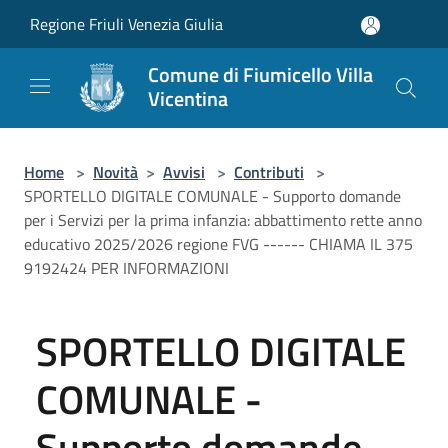
Salta al contenuto principale
Regione Friuli Venezia Giulia
Comune di Fiumicello Villa
Vicentina
Home
>
Novità
>
Avvisi
>
Contributi
>
SPORTELLO DIGITALE COMUNALE - Supporto domande
per i Servizi per la prima infanzia: abbattimento rette anno
educativo 2025/2026 regione FVG ------ CHIAMA IL 375
9192424 PER INFORMAZIONI
SPORTELLO DIGITALE
COMUNALE -
Supporto domande