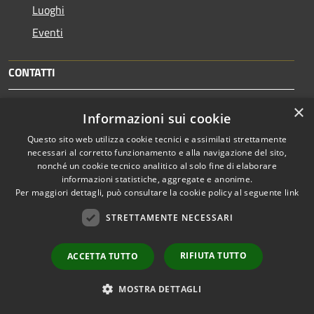
Luoghi
Eventi
CONTATTI
Via Antonio Gramsci, 8 - 33059 Fiumicello Villa Vicentina
×
Informazioni sui cookie
(UD)
Questo sito web utilizza cookie tecnici e assimilati strettamente
Telefono: 0431972711
necessari al corretto funzionamento e alla navigazione del sito,
Codice Fiscale: 02916640309
nonché un cookie tecnico analitico al solo fine di elaborare
Partita IVA: 02916640309
informazioni statistiche, aggregate e anonime.
PEC:
comune.fiumicellovillavicentina@certgov.fvg.it
Per maggiori dettagli, può consultare la cookie policy al seguente
link
Email Ufficio Protocollo
STRETTAMENTE NECESSARI
protocollo@comune.fiumicellovillavicentina.ud.it
RIFIUTA TUTTO
ACCETTA TUTTO
Codice IPA
c_m400
MOSTRA DETTAGLI