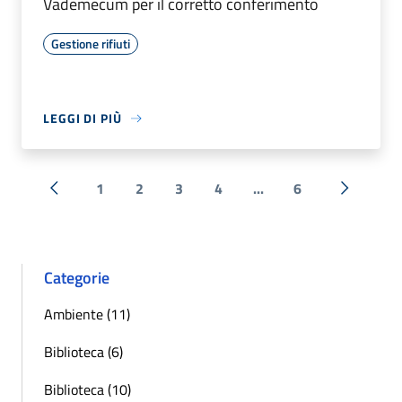
Vademecum per il corretto conferimento
Gestione rifiuti
LEGGI DI PIÙ
1
2
3
4
...
6
« Precedente
Successi
Categorie
Ambiente (11)
Biblioteca (6)
Biblioteca (10)