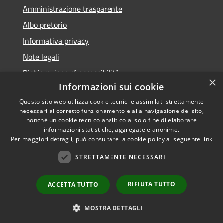
Amministrazione trasparente
Albo pretorio
Informativa privacy
Note legali
Dichiarazione di accessibilità
×
Informazioni sui cookie
Questo sito web utilizza cookie tecnici e assimilati strettamente
necessari al corretto funzionamento e alla navigazione del sito,
nonché un cookie tecnico analitico al solo fine di elaborare
RSS
informazioni statistiche, aggregate e anonime.
Accessibilità
Copyright ©
Per maggiori dettagli, può consultare la cookie policy al seguente
link
Privacy
2022 •
STRETTAMENTE NECESSARI
Cookie
Comune di Fiumicello Villa
Mappa del sito
Vicentina •
Powered
RIFIUTA TUTTO
ACCETTA TUTTO
Municipium
Accesso
by
•
redazione
MOSTRA DETTAGLI