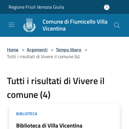
Salta al contenuto principale
Regione Friuli Venezia Giulia
Comune di Fiumicello Villa
Vicentina
Home
>
Argomenti
>
Tempo libero
>
Tutti i risultati di Vivere il comune (4)
Tutti i risultati di Vivere il
comune (4)
BIBLIOTECA
Biblioteca di Villa Vicentina