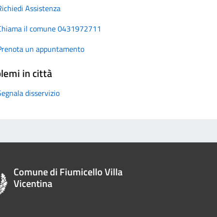
Richiedi Assistenza
Chiama il comune 0431972711
Prenota un appuntamento
lemi in città
Segnala disservizio
Comune di Fiumicello Villa
Vicentina