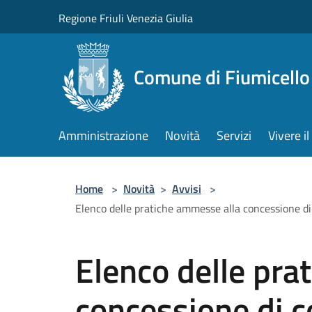
Salta al contenuto principale
Regione Friuli Venezia Giulia
Comune di Fiumicello 
Amministrazione
Novità
Servizi
Vivere 
Home
>
Novità
>
Avvisi
>
Elenco delle pratiche ammesse alla concessione di co
Elenco delle pra
concessione di c