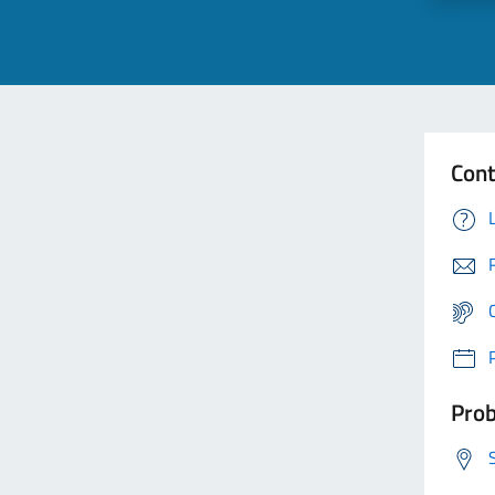
Cont
Prob