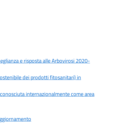
veglianza e risposta alle Arbovirosi 2020-
enibile dei prodotti fitosanitari) in
e riconosciuta internazionalmente come area
- Aggiornamento