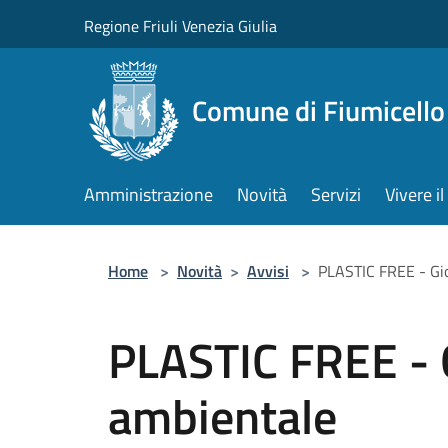
Salta al contenuto principale
Regione Friuli Venezia Giulia
Comune di Fiumicello 
Amministrazione
Novità
Servizi
Vivere 
Home
>
Novità
>
Avvisi
>
PLASTIC FREE - Gio
PLASTIC FREE - G
ambientale