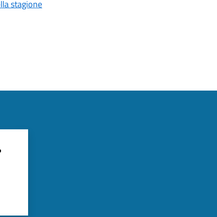
ella stagione
?