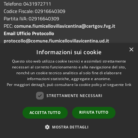
Telefono: 0431972711
Codice Fiscale: 02916640309
Partita IVA: 02916640309
PEC:
comune.fiumicellovillavicentina@certgov.fvg.it
Email Ufficio Protocollo
protocollo@comune.fiumicellovillavicentina.ud.it
×
Informazioni sui cookie
Codice IPA
Questo sito web utilizza cookie tecnici e assimilati strettamente
c_m400
necessari al corretto funzionamento e alla navigazione del sito,
nonché un cookie tecnico analitico al solo fine di elaborare
informazioni statistiche, aggregate e anonime.
Per maggiori dettagli, può consultare la cookie policy al seguente
link
STRETTAMENTE NECESSARI
Prenotazione appuntamento
RIFIUTA TUTTO
ACCETTA TUTTO
Segnalazione disservizio
MOSTRA DETTAGLI
FAQ