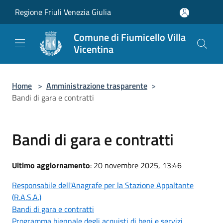
Salta al contenuto principale
Regione Friuli Venezia Giulia
Comune di Fiumicello Villa
Vicentina
Home
>
Amministrazione trasparente
>
Bandi di gara e contratti
Bandi di gara e contratti
Ultimo aggiornamento
: 20 novembre 2025, 13:46
Responsabile dell'Anagrafe per la Stazione Appaltante
(R.A.S.A.)
Bandi di gara e contratti
Programma biennale degli acquisti di beni e servizi