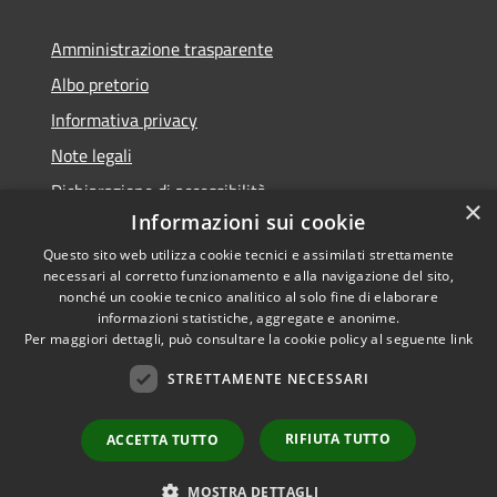
Amministrazione trasparente
Albo pretorio
Informativa privacy
Note legali
Dichiarazione di accessibilità
×
Informazioni sui cookie
Questo sito web utilizza cookie tecnici e assimilati strettamente
necessari al corretto funzionamento e alla navigazione del sito,
nonché un cookie tecnico analitico al solo fine di elaborare
RSS
informazioni statistiche, aggregate e anonime.
Accessibilità
Copyright ©
Per maggiori dettagli, può consultare la cookie policy al seguente
link
Privacy
2022 •
STRETTAMENTE NECESSARI
Cookie
Comune di Fiumicello Villa
Mappa del sito
Vicentina •
Powered
RIFIUTA TUTTO
ACCETTA TUTTO
Municipium
Accesso
by
•
redazione
MOSTRA DETTAGLI