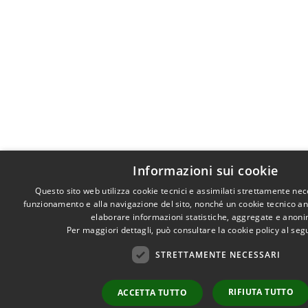
Informazioni sui cookie
Questo sito web utilizza cookie tecnici e assimilati strettamente nec
funzionamento e alla navigazione del sito, nonché un cookie tecnico anal
elaborare informazioni statistiche, aggregate e anon
Per maggiori dettagli, può consultare la cookie policy al se
STRETTAMENTE NECESSARI
RIFIUTA TUTTO
ACCETTA TUTTO