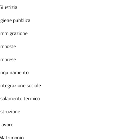
Giustizia
Igiene pubblica
Immigrazione
Imposte
Imprese
Inquinamento
Integrazione sociale
Isolamento termico
Istruzione
Lavoro
Matrimonio