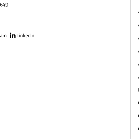
0:49
ram
LinkedIn