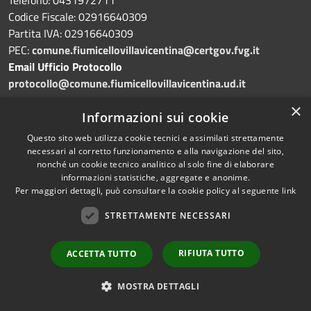
Codice Fiscale: 02916640309
Partita IVA: 02916640309
PEC:
comune.fiumicellovillavicentina@certgov.fvg.it
Email Ufficio Protocollo
protocollo@comune.fiumicellovillavicentina.ud.it
×
Codice IPA
Informazioni sui cookie
c_m400
Questo sito web utilizza cookie tecnici e assimilati strettamente
necessari al corretto funzionamento e alla navigazione del sito,
nonché un cookie tecnico analitico al solo fine di elaborare
informazioni statistiche, aggregate e anonime.
Per maggiori dettagli, può consultare la cookie policy al seguente
link
STRETTAMENTE NECESSARI
Prenotazione appuntamento
RIFIUTA TUTTO
ACCETTA TUTTO
Segnalazione disservizio
MOSTRA DETTAGLI
FAQ